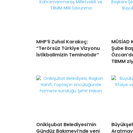
MHP’li Zuhal Karakoç;
MÜSİAD 
“Terörsüz Türkiye Vizyonu
Şube Baş
İstikbalimizin Teminatıdır”
Özcan’da
TBMM ziy
Onikişubat Belediyesi’nin
Büyükşeh
Gündüz Bakımevi’nde yeni
Aratmay