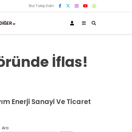
Bizi Takip Edin
DİĞER
ründe İflas!
m Enerji Sanayi Ve Ticaret
Ara