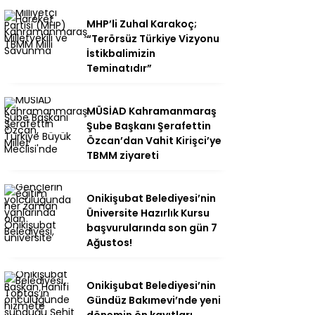
MHP’li Zuhal Karakoç;
“Terörsüz Türkiye Vizyonu
İstikbalimizin
Teminatıdır”
MÜSİAD Kahramanmaraş
Şube Başkanı Şerafettin
Özcan’dan Vahit Kirişci’ye
TBMM ziyareti
Onikişubat Belediyesi’nin
Üniversite Hazırlık Kursu
başvurularında son gün 7
Ağustos!
Onikişubat Belediyesi’nin
Gündüz Bakımevi’nde yeni
dönemin ön kayıtları