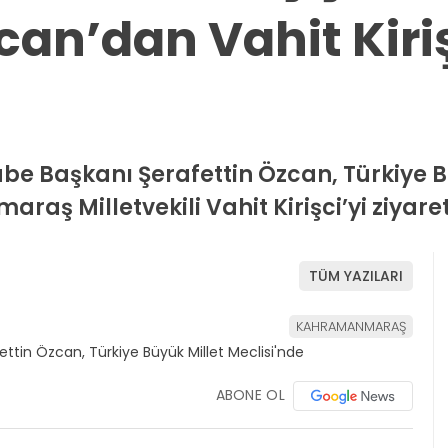
zcan’dan Vahit Kir
Başkanı Şerafettin Özcan, Türkiye Bü
ş Milletvekili Vahit Kirişci’yi ziyaret 
TÜM YAZILARI
KAHRAMANMARAŞ
ABONE OL