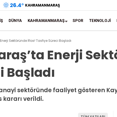
26.4
°
KAHRAMANMARAŞ
İŞ
DÜNYA
KAHRAMANMARAŞ
SPOR
TEKNOLOJİ
rji Sektöründe İflas! Tasfiye Süreci Başladı
ş’ta Enerji Sektö
i Başladı
ayi sektöründe faaliyet gösteren Kayı
 kararı verildi.
TÜM YAZILARI