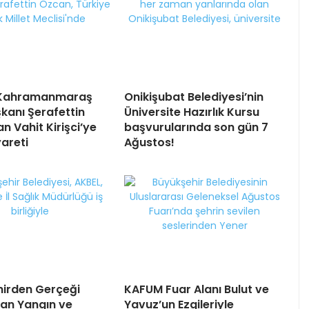
Kahramanmaraş
Onikişubat Belediyesi’nin
kanı Şerafettin
Üniversite Hazırlık Kursu
n Vahit Kirişci’ye
başvurularında son gün 7
areti
Ağustos!
irden Gerçeği
KAFUM Fuar Alanı Bulut ve
an Yangın ve
Yavuz’un Ezgileriyle