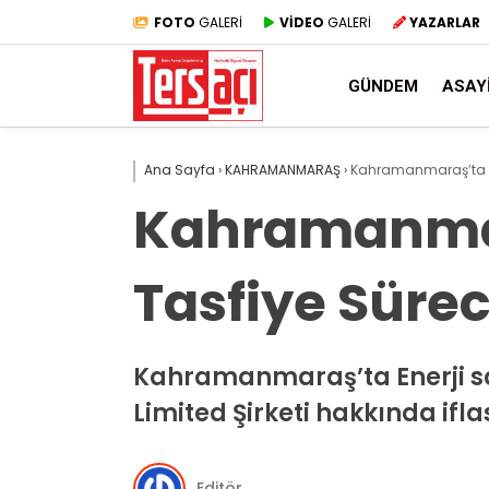
FOTO
GALERİ
VİDEO
GALERİ
YAZARLAR
GÜNDEM
ASAY
Ana Sayfa
›
KAHRAMANMARAŞ
›
Kahramanmaraş’ta Ene
Kahramanmara
Tasfiye Sürec
Kahramanmaraş’ta Enerji san
Limited Şirketi hakkında iflas
Editör