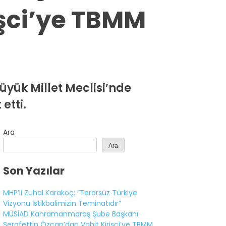
işci’ye TBMM
yük Millet Meclisi’nde
etti.
Ara
Ara
Son Yazılar
MHP’li Zuhal Karakoç; “Terörsüz Türkiye
Vizyonu İstikbalimizin Teminatıdır”
MÜSİAD Kahramanmaraş Şube Başkanı
Şerafettin Özcan’dan Vahit Kirişci’ye TBMM