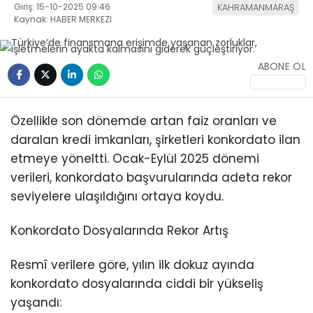
Giriş: 15-10-2025 09:46
KAHRAMANMARAŞ
Kaynak: HABER MERKEZI
ABONE OL
WhatsApp
Özellikle son dönemde artan faiz oranları ve
İhbar Hattı
daralan kredi imkanları, şirketleri konkordato ilan
etmeye yöneltti. Ocak-Eylül 2025 dönemi
verileri, konkordato başvurularında adeta rekor
seviyelere ulaşıldığını ortaya koydu.
Facebook
Konkordato Dosyalarında Rekor Artış
Resmî verilere göre, yılın ilk dokuz ayında
Instagram
konkordato dosyalarında ciddi bir yükseliş
yaşandı: