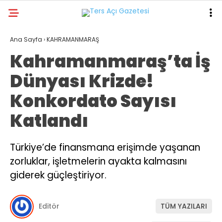
19.2
°
KAHRAMANMARAŞ
Ana Sayfa
›
KAHRAMANMARAŞ
Kahramanmaraş’ta İş
GALERİ
VİDEO
YAZARLAR
Dünyası Krizde!
GÜNDEM
Konkordato Sayısı
ASAYİŞ
Katlandı
DÜNYA
KAHRAMANMARAŞ
Türkiye’de finansmana erişimde yaşanan
zorluklar, işletmelerin ayakta kalmasını
SPOR
giderek güçleştiriyor.
TEKNOLOJİ
DİĞER
Editör
TÜM YAZILARI