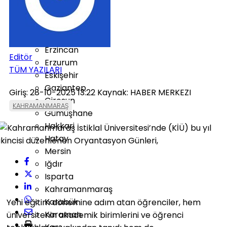
Düzce
Edirne
Elazığ
Erzincan
Editör
Erzurum
TÜM YAZILARI
Eskişehir
Gaziantep
Giriş: 28-10-2025 13:22
Kaynak: HABER MERKEZI
Giresun
KAHRAMANMARAŞ
Gümüşhane
Hakkari
Hatay
Mersin
Iğdır
Isparta
Kahramanmaraş
Karabük
Yeni eğitim dönemine adım atan öğrenciler, hem
Karaman
üniversitenin akademik birimlerini ve öğrenci