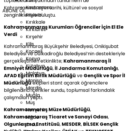
Kars
topluluklarını yakından tanıdı hem de
Kastamonu
Kahramanmaraş’ın tarihi, kültürel ve sosyal
ABONE OL
Kayseri
zenginlikleriyle buluştu.
Kırıkkale
Kahramanmaraş Kurumları Öğrenciler İçin El Ele
Kırklareli
Verdi
Kırşehir
Kilis
Kahramanmaraş Büyükşehir Belediyesi, Onikişubat
Kocaeli
Belediyesi ve Dulkadiroğlu Belediyesi’nin destekleriyle
Konya
gerçekleştirilen etkinlikte;
Kahramanmaraş İl
Kütahya
Emniyet Müdürlüğü
,
İl Jandarma Komutanlığı
,
Malatya
AFAD Eğitim Birlik Müdürlüğü
ve
Gençlik ve Spor İl
Manisa
Müdürlüğü
ekipleri stant açarak öğrencilere
Mardin
bilgilendirici içerikler sundu, toplumsal farkındalık
Muğla
çalışmaları yaptı.
Muş
Kahramanmaraş Müze Müdürlüğü
,
Nevşehir
Kahramanmaraş Ticaret ve Sanayi Odası
,
Niğde
Olgunlaşma Enstitüsü
,
MESDER
,
BİLSEK Gençlik
Ordu