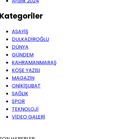
Aralık 2024
Kategoriler
ASAYİŞ
DULKADİROĞLU
DÜNYA
GÜNDEM
KAHRAMANMARAŞ
KÖŞE YAZISI
MAGAZİN
ONİKİŞUBAT
SAĞLIK
SPOR
TEKNOLOJİ
VİDEO GALERİ
SON HABERLER