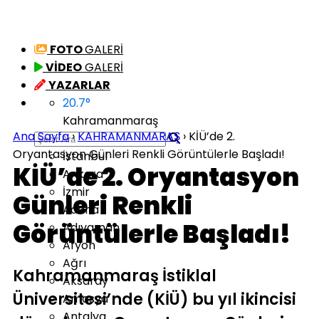
FOTO
GALERİ
VİDEO
GALERİ
YAZARLAR
20.7
°
Kahramanmaraş
Ana Sayfa
›
KAHRAMANMARAŞ
›
KİÜ’de 2.
Oryantasyon Günleri Renkli Görüntülerle Başladı!
İstanbul
KİÜ’de 2. Oryantasyon
Ankara
İzmir
Günleri Renkli
Adana
Görüntülerle Başladı!
Adıyaman
Afyon
Ağrı
Kahramanmaraş İstiklal
Aksaray
Üniversitesi’nde (KİÜ) bu yıl ikincisi
Amasya
Antalya