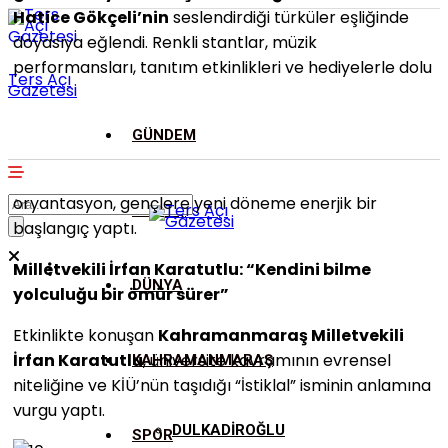
Hatice Gökçeli’nin
seslendirdiği türküler eşliğinde
doyasıya eğlendi. Renkli stantlar, müzik
performansları, tanıtım etkinlikleri ve hediyelerle dolu
Ters Açı
Gazetesi
GÜNDEM
oryantasyon, gençlere yeni döneme enerjik bir
ASAYİŞ
başlangıç yaptı.
Milletvekili İrfan Karatutlu: “Kendini bilme
DÜNYA
yolculuğu bir ömür sürer”
Etkinlikte konuşan
Kahramanmaraş Milletvekili
İrfan Karatutlu
, üniversite kavramının evrensel
KAHRAMANMARAŞ
niteliğine ve KİÜ’nün taşıdığı “İstiklal” isminin anlamına
vurgu yaptı.
DULKADİROĞLU
SPOR