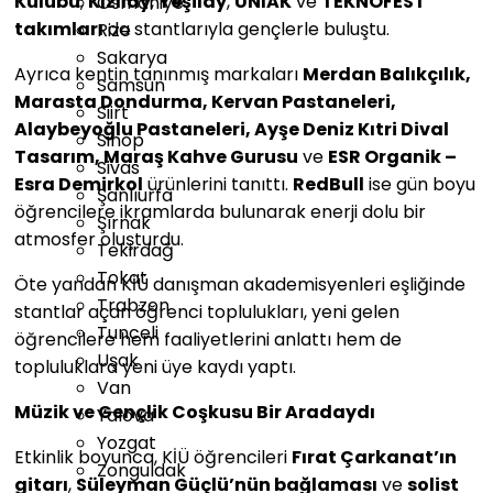
Kulübü
,
Kızılay
,
Yeşilay
,
ÜNİAK
ve
TEKNOFEST
Osmaniye
takımları
da stantlarıyla gençlerle buluştu.
Rize
Sakarya
Ayrıca kentin tanınmış markaları
Merdan Balıkçılık,
Samsun
Marasta Dondurma, Kervan Pastaneleri,
Siirt
Alaybeyoğlu Pastaneleri, Ayşe Deniz Kıtri Dival
Sinop
Tasarım, Maraş Kahve Gurusu
ve
ESR Organik –
Sivas
Esra Demirkol
ürünlerini tanıttı.
RedBull
ise gün boyu
Şanlıurfa
öğrencilere ikramlarda bulunarak enerji dolu bir
Şırnak
atmosfer oluşturdu.
Tekirdağ
Tokat
Öte yandan KİÜ danışman akademisyenleri eşliğinde
Trabzon
stantlar açan öğrenci toplulukları, yeni gelen
Tunceli
öğrencilere hem faaliyetlerini anlattı hem de
Uşak
topluluklara yeni üye kaydı yaptı.
Van
Müzik ve Gençlik Coşkusu Bir Aradaydı
Yalova
Yozgat
Etkinlik boyunca, KİÜ öğrencileri
Fırat Çarkanat’ın
Zonguldak
gitarı
,
Süleyman Güçlü’nün bağlaması
ve
solist