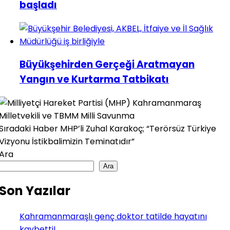
başladı
Büyükşehirden Gerçeği Aratmayan
Yangın ve Kurtarma Tatbikatı
Sıradaki Haber
MHP’li Zuhal Karakoç; “Terörsüz Türkiye
Vizyonu İstikbalimizin Teminatıdır”
Ara
Ara
Son Yazılar
Kahramanmaraşlı genç doktor tatilde hayatını
kaybetti!