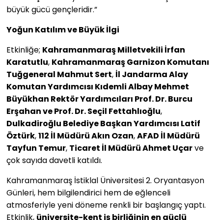
büyük gücü gençleridir.”
Yoğun Katılım ve Büyük İlgi
Etkinliğe;
Kahramanmaraş Milletvekili İrfan
Karatutlu
,
Kahramanmaraş Garnizon Komutanı
Tuğgeneral Mahmut Sert
,
İl Jandarma Alay
Komutan Yardımcısı Kıdemli Albay Mehmet
Büyükhan Rektör Yardımcıları Prof. Dr. Burcu
Erşahan ve Prof. Dr. Seçil Fettahlıoğlu
,
Dulkadiroğlu Belediye Başkan Yardımcısı Latif
Öztürk
,
112 İl Müdürü Akın Ozan
,
AFAD İl Müdürü
Tayfun Temur
,
Ticaret İl Müdürü Ahmet Uçar
ve
çok sayıda davetli katıldı.
Kahramanmaraş İstiklal Üniversitesi 2. Oryantasyon
Günleri, hem bilgilendirici hem de eğlenceli
atmosferiyle yeni döneme renkli bir başlangıç yaptı.
Etkinlik,
üniversite-kent iş birliğinin en güçlü