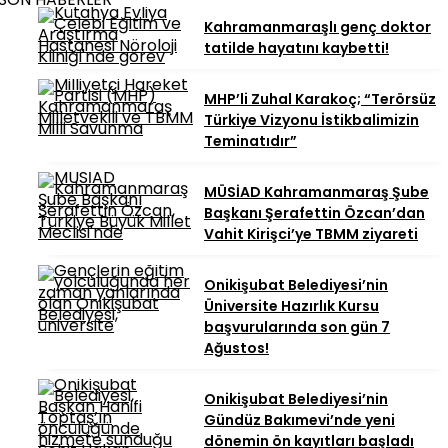
Kahramanmaraşlı genç doktor
tatilde hayatını kaybetti!
MHP’li Zuhal Karakoç; “Terörsüz
Türkiye Vizyonu İstikbalimizin
Teminatıdır”
MÜSİAD Kahramanmaraş Şube
Başkanı Şerafettin Özcan’dan
Vahit Kirişci’ye TBMM ziyareti
Onikişubat Belediyesi’nin
Üniversite Hazırlık Kursu
başvurularında son gün 7
Ağustos!
Onikişubat Belediyesi’nin
Gündüz Bakımevi’nde yeni
dönemin ön kayıtları başladı