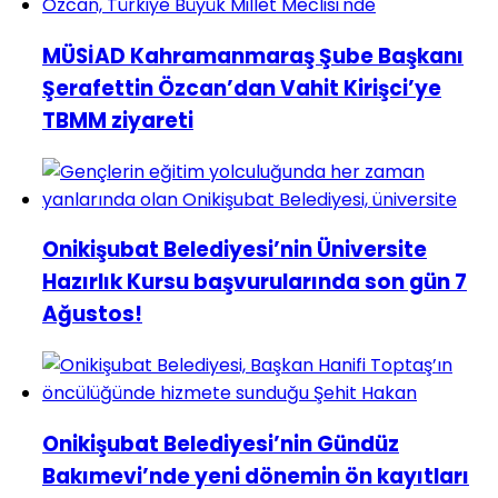
MÜSİAD Kahramanmaraş Şube Başkanı
Şerafettin Özcan’dan Vahit Kirişci’ye
TBMM ziyareti
Onikişubat Belediyesi’nin Üniversite
Hazırlık Kursu başvurularında son gün 7
Ağustos!
Onikişubat Belediyesi’nin Gündüz
Bakımevi’nde yeni dönemin ön kayıtları