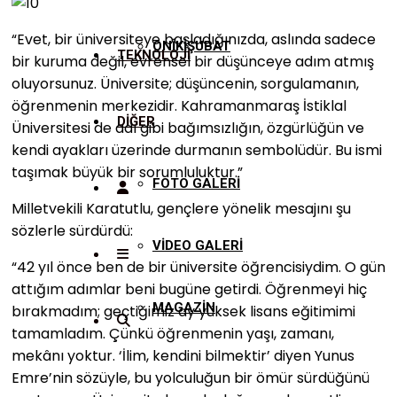
“Evet, bir üniversiteye başladığınızda, aslında sadece
ONİKİŞUBAT
TEKNOLOJİ
bir kuruma değil, evrensel bir düşünceye adım atmış
oluyorsunuz. Üniversite; düşüncenin, sorgulamanın,
öğrenmenin merkezidir. Kahramanmaraş İstiklal
DİĞER
Üniversitesi de adı gibi bağımsızlığın, özgürlüğün ve
kendi ayakları üzerinde durmanın sembolüdür. Bu ismi
taşımak büyük bir sorumluluktur.”
FOTO GALERİ
Milletvekili Karatutlu, gençlere yönelik mesajını şu
sözlerle sürdürdü:
VİDEO GALERİ
“42 yıl önce ben de bir üniversite öğrencisiydim. O gün
attığım adımlar beni bugüne getirdi. Öğrenmeyi hiç
MAGAZİN
bırakmadım; geçtiğimiz ay yüksek lisans eğitimimi
tamamladım. Çünkü öğrenmenin yaşı, zamanı,
mekânı yoktur. ‘İlim, kendini bilmektir’ diyen Yunus
Emre’nin sözüyle, bu yolculuğun bir ömür sürdüğünü