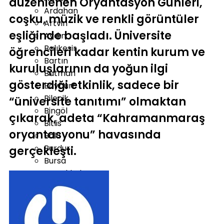
düzenlenen Oryantasyon Günleri,
Ardahan
coşku, müzik ve renkli görüntüler
Artvin
eşliğinde başladı. Üniversite
Aydın
Balıkesir
öğrencileri kadar kentin kurum ve
Bartın
kuruluşlarının da yoğun ilgi
Batman
gösterdiği etkinlik, sadece bir
Bayburt
Bilecik
“üniversite tanıtımı” olmaktan
Bingöl
çıkarak, adeta “Kahramanmaraş
Bitlis
oryantasyonu” havasında
Bolu
Burdur
gerçekleşti.
Bursa
Çanakkale
Çankırı
Çorum
Denizli
Diyarbakır