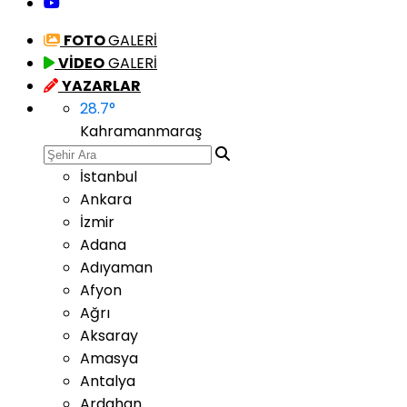
FOTO
GALERİ
VİDEO
GALERİ
YAZARLAR
28.7
°
Kahramanmaraş
İstanbul
Ankara
İzmir
Adana
Adıyaman
Afyon
Ağrı
Aksaray
Amasya
Antalya
Ardahan