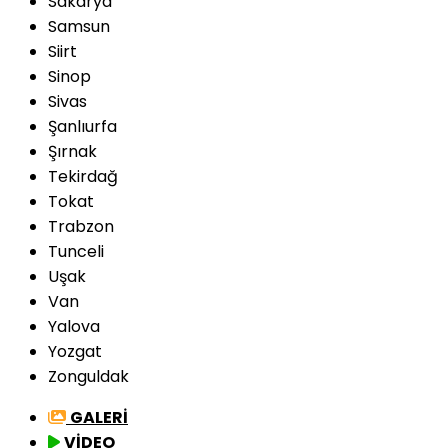
Sakarya
Samsun
Siirt
Sinop
Sivas
Şanlıurfa
Şırnak
Tekirdağ
Tokat
Trabzon
Tunceli
Uşak
Van
Yalova
Yozgat
Zonguldak
GALERİ
VİDEO