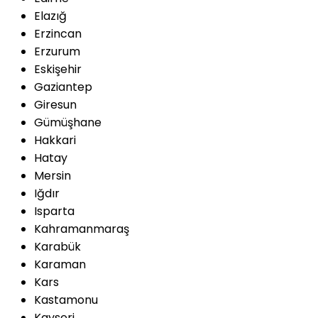
Elazığ
Erzincan
Erzurum
Eskişehir
Gaziantep
Giresun
Gümüşhane
Hakkari
Hatay
Mersin
Iğdır
Isparta
Kahramanmaraş
Karabük
Karaman
Kars
Kastamonu
Kayseri