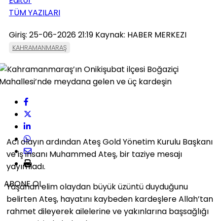
Editör
TÜM YAZILARI
Giriş: 25-06-2026 21:19
Kaynak: HABER MERKEZI
KAHRAMANMARAŞ
Acı olayın ardından Ateş Gold Yönetim Kurulu Başkanı
ve iş insanı Muhammed Ateş, bir taziye mesajı
yayımladı.
ABONE OL
Yaşanan elim olaydan büyük üzüntü duyduğunu
belirten Ateş, hayatını kaybeden kardeşlere Allah’tan
rahmet dileyerek ailelerine ve yakınlarına başsağlığı