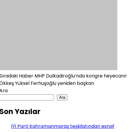
Sıradaki Haber
MHP Dulkadiroğlu’nda kongre heyecanı!
Ökkeş Yüksel Ferhuşoğlu yeniden başkan
Ara
Ara
Son Yazılar
İYİ Parti Kahramanmaraş teşkilatından esnaf