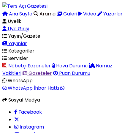
Ana Sayfa
Arama
Galeri
Video
Yazarlar
Üyelik
Üye Girişi
Yayın/Gazete
Yayınlar
Kategoriler
Servisler
Nöbetçi Eczaneler
Hava Durumu
Namaz
Vakitleri
Gazeteler
Puan Durumu
WhatsApp
WhatsApp İhbar Hattı
Sosyal Medya
Facebook
Instagram