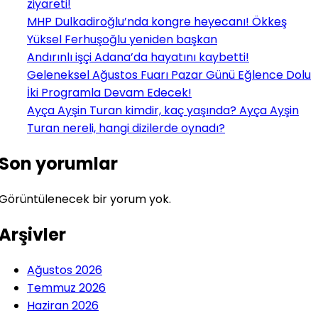
ziyareti!
MHP Dulkadiroğlu’nda kongre heyecanı! Ökkeş
Yüksel Ferhuşoğlu yeniden başkan
Andırınlı işçi Adana’da hayatını kaybetti!
Geleneksel Ağustos Fuarı Pazar Günü Eğlence Dolu
İki Programla Devam Edecek!
Ayça Ayşin Turan kimdir, kaç yaşında? Ayça Ayşin
Turan nereli, hangi dizilerde oynadı?
Son yorumlar
Görüntülenecek bir yorum yok.
Arşivler
Ağustos 2026
Temmuz 2026
Haziran 2026