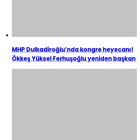
MHP Dulkadiroğlu’nda kongre heyecanı!
Ökkeş Yüksel Ferhuşoğlu yeniden başkan