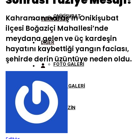
Sonrası Taziye Mesajı!
Kahramanmaraş’ın Onikişubat
ONİKİŞUBAT
TEKNOLOJİ
ilçesi Boğaziçi Mahallesi’nde
meydana gelen ve üç kardeşin
DİĞER
hayatını kaybettiği yangın faciası,
şehirde derin üzüntüye neden oldu.
FOTO GALERİ
VİDEO GALERİ
MAGAZİN