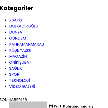
Kategoriler
ASAYİŞ
DULKADİROĞLU
DÜNYA
GÜNDEM
KAHRAMANMARAŞ
KÖŞE YAZISI
MAGAZİN
ONİKİŞUBAT
SAĞLIK
SPOR
TEKNOLOJİ
VİDEO GALERİ
SON HABERLER
İYİ Parti Kahramanmaraş