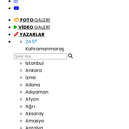
FOTO
GALERİ
VİDEO
GALERİ
YAZARLAR
24.5
°
Kahramanmaraş
İstanbul
Ankara
İzmir
Adana
Adıyaman
Afyon
Ağrı
Aksaray
Amasya
Antalya