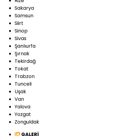
Rize
Sakarya
Samsun
Siirt
Sinop
Sivas
Şanlıurfa
Şırnak
Tekirdağ
Tokat
Trabzon
Tunceli
Uşak
Van
Yalova
Yozgat
Zonguldak
GALERİ