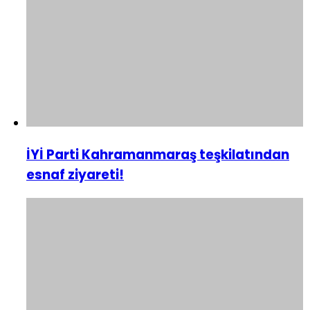
İYİ Parti Kahramanmaraş teşkilatından
esnaf ziyareti!