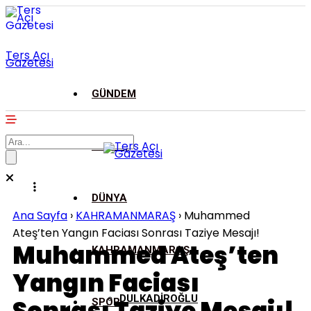
Ters Açı
Gazetesi
GÜNDEM
ASAYİŞ
DÜNYA
Ana Sayfa
›
KAHRAMANMARAŞ
›
Muhammed
Ateş’ten Yangın Faciası Sonrası Taziye Mesajı!
Muhammed Ateş’ten
KAHRAMANMARAŞ
Yangın Faciası
DULKADİROĞLU
SPOR