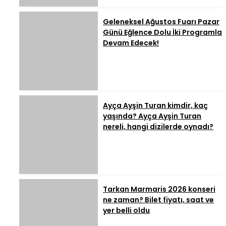
Geleneksel Ağustos Fuarı Pazar
Günü Eğlence Dolu İki Programla
Devam Edecek!
Ayça Ayşin Turan kimdir, kaç
yaşında? Ayça Ayşin Turan
nereli, hangi dizilerde oynadı?
Tarkan Marmaris 2026 konseri
ne zaman? Bilet fiyatı, saat ve
yer belli oldu