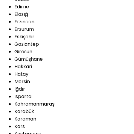
Edirne
Elazığ
Erzincan
Erzurum
Eskişehir
Gaziantep
Giresun
Gümüşhane
Hakkari
Hatay
Mersin
Iğdır
Isparta
Kahramanmaraş
Karabük
Karaman
Kars
Kastamonu