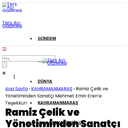
Ters Açı
Gazetesi
GÜNDEM
ASAYİŞ
DÜNYA
Ana Sayfa
›
KAHRAMANMARAŞ
›
Ramiz Çelik ve
Yönetiminden Sanatçı Mehmet Emin Eren’e
Teşekkür!
KAHRAMANMARAŞ
Ramiz Çelik ve
Yönetiminden Sanatçı
DULKADİROĞLU
SPOR