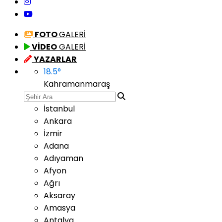
FOTO
GALERİ
VİDEO
GALERİ
YAZARLAR
18.5
°
Kahramanmaraş
İstanbul
Ankara
İzmir
Adana
Adıyaman
Afyon
Ağrı
Aksaray
Amasya
Antalya