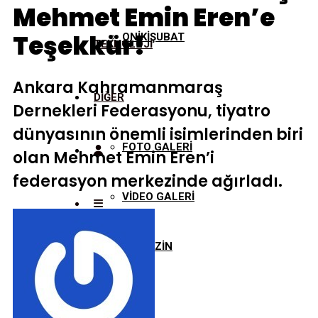
Mehmet Emin Eren’e
Teşekkür!
ONİKİŞUBAT
TEKNOLOJİ
Ankara Kahramanmaraş
DİĞER
Dernekleri Federasyonu, tiyatro
dünyasının önemli isimlerinden biri
FOTO GALERİ
olan Mehmet Emin Eren’i
federasyon merkezinde ağırladı.
VİDEO GALERİ
MAGAZİN