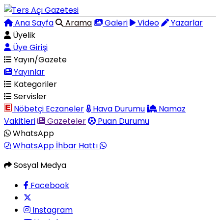
Ana Sayfa
Arama
Galeri
Video
Yazarlar
Üyelik
Üye Girişi
Yayın/Gazete
Yayınlar
Kategoriler
Servisler
Nöbetçi Eczaneler
Hava Durumu
Namaz
Vakitleri
Gazeteler
Puan Durumu
WhatsApp
WhatsApp İhbar Hattı
Sosyal Medya
Facebook
Instagram