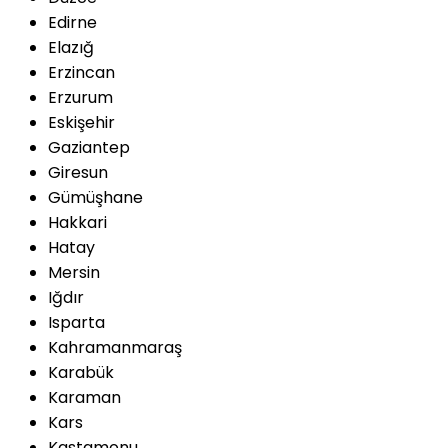
Edirne
Elazığ
Erzincan
Erzurum
Eskişehir
Gaziantep
Giresun
Gümüşhane
Hakkari
Hatay
Mersin
Iğdır
Isparta
Kahramanmaraş
Karabük
Karaman
Kars
Kastamonu