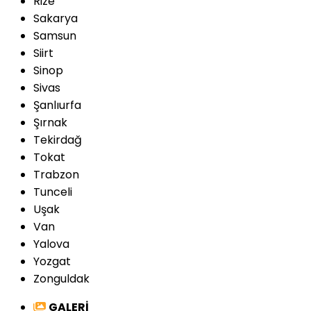
Rize
Sakarya
Samsun
Siirt
Sinop
Sivas
Şanlıurfa
Şırnak
Tekirdağ
Tokat
Trabzon
Tunceli
Uşak
Van
Yalova
Yozgat
Zonguldak
GALERİ