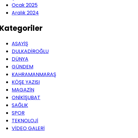
Ocak 2025
Aralık 2024
Kategoriler
ASAYİŞ
DULKADİROĞLU
DÜNYA
GÜNDEM
KAHRAMANMARAŞ
KÖŞE YAZISI
MAGAZİN
ONİKİŞUBAT
SAĞLIK
SPOR
TEKNOLOJİ
VİDEO GALERİ