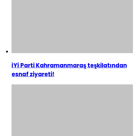
İYİ Parti Kahramanmaraş teşkilatından
esnaf ziyareti!