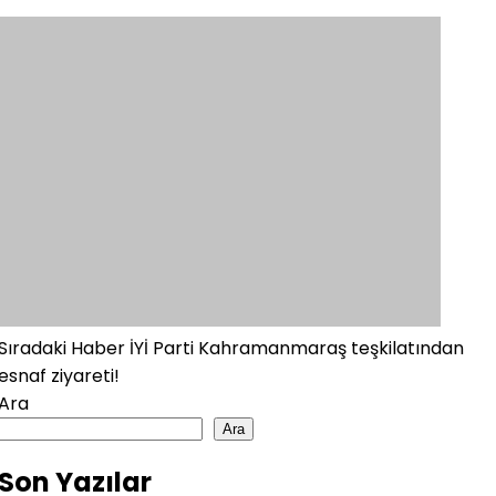
Sıradaki Haber
İYİ Parti Kahramanmaraş teşkilatından
esnaf ziyareti!
Ara
Ara
Son Yazılar