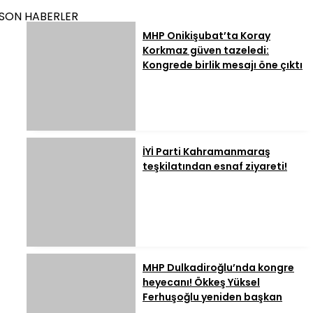
SON HABERLER
MHP Onikişubat’ta Koray
Korkmaz güven tazeledi:
Kongrede birlik mesajı öne çıktı
İYİ Parti Kahramanmaraş
teşkilatından esnaf ziyareti!
MHP Dulkadiroğlu’nda kongre
heyecanı! Ökkeş Yüksel
Ferhuşoğlu yeniden başkan