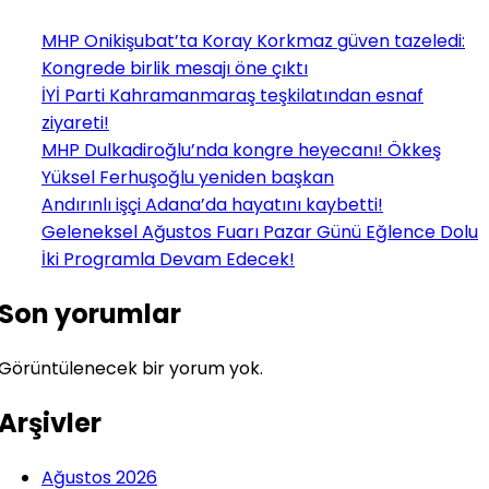
MHP Onikişubat’ta Koray Korkmaz güven tazeledi:
Kongrede birlik mesajı öne çıktı
İYİ Parti Kahramanmaraş teşkilatından esnaf
ziyareti!
MHP Dulkadiroğlu’nda kongre heyecanı! Ökkeş
Yüksel Ferhuşoğlu yeniden başkan
Andırınlı işçi Adana’da hayatını kaybetti!
Geleneksel Ağustos Fuarı Pazar Günü Eğlence Dolu
İki Programla Devam Edecek!
Son yorumlar
Görüntülenecek bir yorum yok.
Arşivler
Ağustos 2026