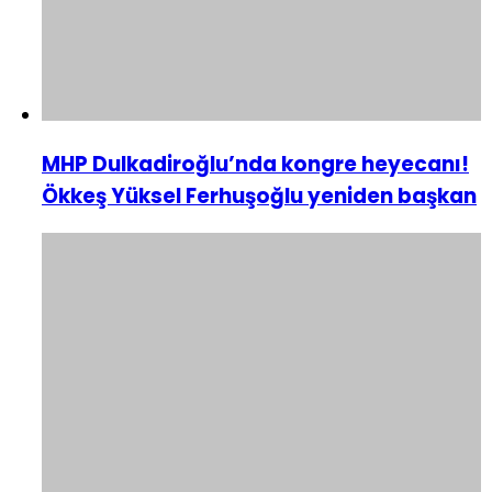
MHP Dulkadiroğlu’nda kongre heyecanı!
Ökkeş Yüksel Ferhuşoğlu yeniden başkan