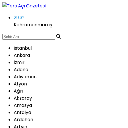
29.3
°
Kahramanmaraş
İstanbul
Ankara
İzmir
Adana
Adıyaman
Afyon
Ağrı
Aksaray
Amasya
Antalya
Ardahan
Artvin