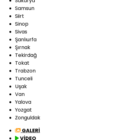
Sakarya
Samsun
Siirt
Sinop
Sivas
Şanlıurfa
Şırnak
Tekirdağ
Tokat
Trabzon
Tunceli
Uşak
Van
Yalova
Yozgat
Zonguldak
GALERİ
VİDEO