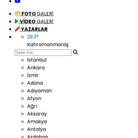
FOTO
GALERİ
VİDEO
GALERİ
YAZARLAR
29.3
°
Kahramanmaraş
İstanbul
Ankara
İzmir
Adana
Adıyaman
Afyon
Ağrı
Aksaray
Amasya
Antalya
Ardahan