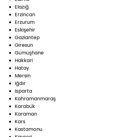
Elazığ
Erzincan
Erzurum
Eskişehir
Gaziantep
Giresun
Gümüşhane
Hakkari
Hatay
Mersin
Iğdır
Isparta
Kahramanmaraş
Karabük
Karaman
Kars
Kastamonu
Kayseri