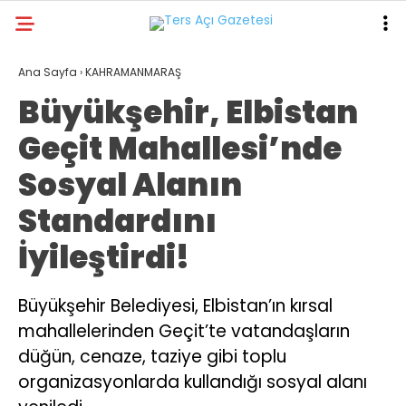
18.1
°
KAHRAMANMARAŞ
Ana Sayfa
›
KAHRAMANMARAŞ
Büyükşehir, Elbistan
GALERİ
VİDEO
YAZARLAR
Geçit Mahallesi’nde
GÜNDEM
Sosyal Alanın
ASAYİŞ
Standardını
DÜNYA
İyileştirdi!
KAHRAMANMARAŞ
SPOR
Büyükşehir Belediyesi, Elbistan’ın kırsal
mahallelerinden Geçit’te vatandaşların
TEKNOLOJİ
düğün, cenaze, taziye gibi toplu
DİĞER
organizasyonlarda kullandığı sosyal alanı