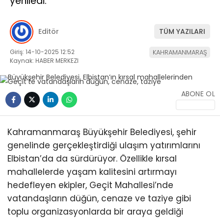
yeniledi.
Editör
TÜM YAZILARI
Giriş: 14-10-2025 12:52
KAHRAMANMARAŞ
Kaynak: HABER MERKEZI
WhatsApp
İhbar Hattı
ABONE OL
Kahramanmaraş Büyükşehir Belediyesi, şehir
Facebook
genelinde gerçekleştirdiği ulaşım yatırımlarını
Elbistan’da da sürdürüyor. Özellikle kırsal
mahallelerde yaşam kalitesini artırmayı
hedefleyen ekipler, Geçit Mahallesi’nde
Instagram
vatandaşların düğün, cenaze ve taziye gibi
toplu organizasyonlarda bir araya geldiği