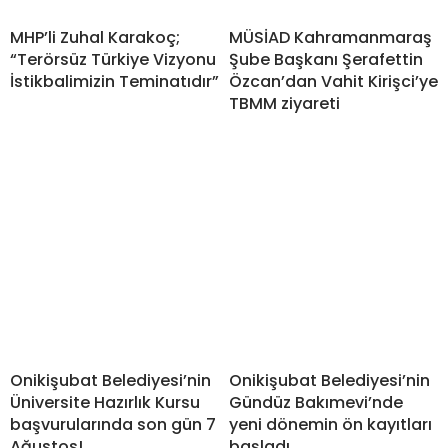
MHP’li Zuhal Karakoç;
MÜSİAD Kahramanmaraş
“Terörsüz Türkiye Vizyonu
Şube Başkanı Şerafettin
İstikbalimizin Teminatıdır”
Özcan’dan Vahit Kirişci’ye
TBMM ziyareti
Onikişubat Belediyesi’nin
Onikişubat Belediyesi’nin
Üniversite Hazırlık Kursu
Gündüz Bakımevi’nde
başvurularında son gün 7
yeni dönemin ön kayıtları
Ağustos!
başladı