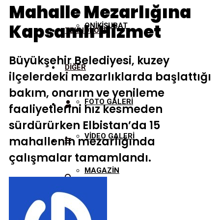
Mahalle Mezarlığına
Kapsamlı Hizmet
ONİKİŞUBAT
TEKNOLOJİ
Büyükşehir Belediyesi, kuzey
DİĞER
ilçelerdeki mezarlıklarda başlattığı
bakım, onarım ve yenileme
FOTO GALERİ
faaliyetlerini hız kesmeden
sürdürürken Elbistan’da 15
VİDEO GALERİ
mahallenin mezarlığında
çalışmalar tamamlandı.
MAGAZİN