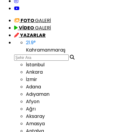
FOTO
GALERİ
VİDEO
GALERİ
YAZARLAR
21.9
°
Kahramanmaraş
İstanbul
Ankara
İzmir
Adana
Adıyaman
Afyon
Ağrı
Aksaray
Amasya
Antalya