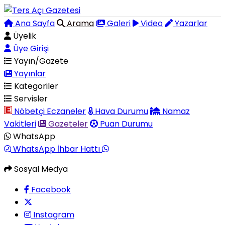
Ana Sayfa
Arama
Galeri
Video
Yazarlar
Üyelik
Üye Girişi
Yayın/Gazete
Yayınlar
Kategoriler
Servisler
Nöbetçi Eczaneler
Hava Durumu
Namaz
Vakitleri
Gazeteler
Puan Durumu
WhatsApp
WhatsApp İhbar Hattı
Sosyal Medya
Facebook
Instagram