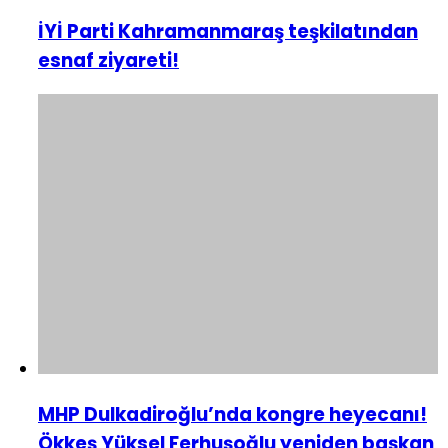
İYİ Parti Kahramanmaraş teşkilatından
esnaf ziyareti!
MHP Dulkadiroğlu’nda kongre heyecanı!
Ökkeş Yüksel Ferhuşoğlu yeniden başkan