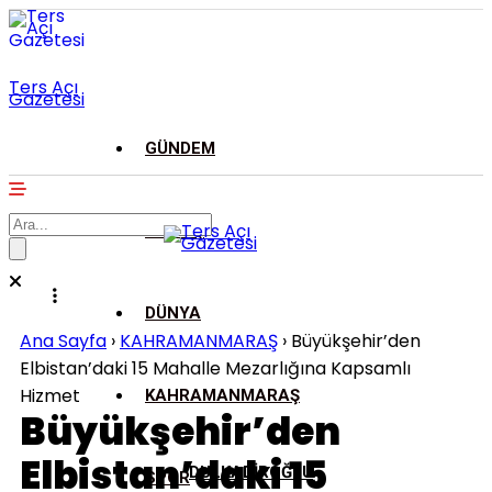
Ters Açı
Gazetesi
GÜNDEM
ASAYİŞ
DÜNYA
Ana Sayfa
›
KAHRAMANMARAŞ
›
Büyükşehir’den
Elbistan’daki 15 Mahalle Mezarlığına Kapsamlı
Hizmet
KAHRAMANMARAŞ
Büyükşehir’den
Elbistan’daki 15
DULKADİROĞLU
SPOR