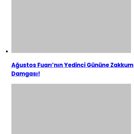
Ağustos Fuarı’nın Yedinci Gününe Zakkum
Damgası!