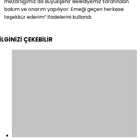
mezarlığımız da Büyükşehir Belediyemiz tarafından
bakım ve onarım yapılıyor. Emeği geçen herkese
teşekkür ederim” ifadelerini kullandı.
İLGİNİZİ
ÇEKEBİLİR