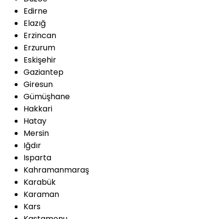
Edirne
Elazığ
Erzincan
Erzurum
Eskişehir
Gaziantep
Giresun
Gümüşhane
Hakkari
Hatay
Mersin
Iğdır
Isparta
Kahramanmaraş
Karabük
Karaman
Kars
Kastamonu