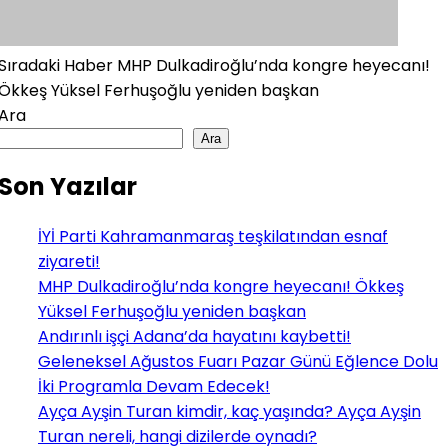
Sıradaki Haber
MHP Dulkadiroğlu’nda kongre heyecanı!
Ökkeş Yüksel Ferhuşoğlu yeniden başkan
Ara
Ara
Son Yazılar
İYİ Parti Kahramanmaraş teşkilatından esnaf
ziyareti!
MHP Dulkadiroğlu’nda kongre heyecanı! Ökkeş
Yüksel Ferhuşoğlu yeniden başkan
Andırınlı işçi Adana’da hayatını kaybetti!
Geleneksel Ağustos Fuarı Pazar Günü Eğlence Dolu
İki Programla Devam Edecek!
Ayça Ayşin Turan kimdir, kaç yaşında? Ayça Ayşin
Turan nereli, hangi dizilerde oynadı?