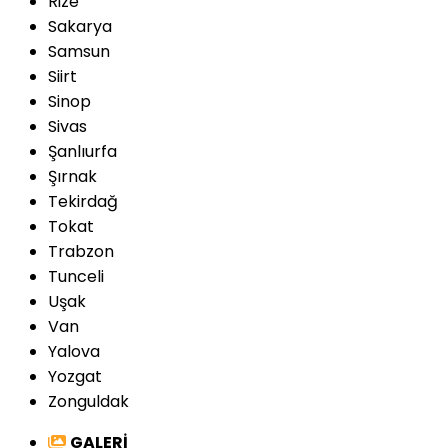
Rize
Sakarya
Samsun
Siirt
Sinop
Sivas
Şanlıurfa
Şırnak
Tekirdağ
Tokat
Trabzon
Tunceli
Uşak
Van
Yalova
Yozgat
Zonguldak
GALERİ