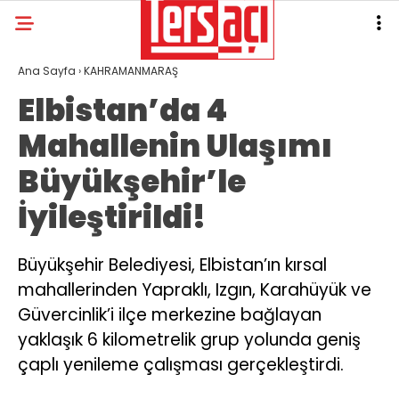
27.1
°
KAHRAMANMARAŞ
Ana Sayfa
›
KAHRAMANMARAŞ
Elbistan’da 4
GALERİ
VİDEO
YAZARLAR
Mahallenin Ulaşımı
GÜNDEM
Büyükşehir’le
ASAYİŞ
İyileştirildi!
DÜNYA
KAHRAMANMARAŞ
Büyükşehir Belediyesi, Elbistan’ın kırsal
mahallerinden Yapraklı, Izgın, Karahüyük ve
SPOR
Güvercinlik’i ilçe merkezine bağlayan
TEKNOLOJİ
yaklaşık 6 kilometrelik grup yolunda geniş
DİĞER
çaplı yenileme çalışması gerçekleştirdi.