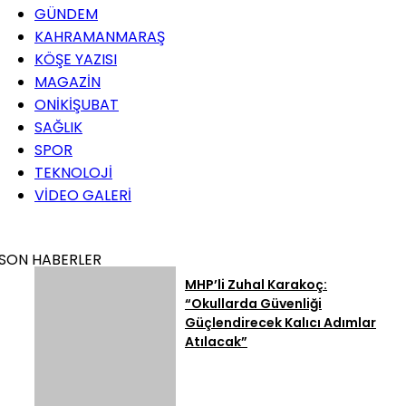
GÜNDEM
KAHRAMANMARAŞ
KÖŞE YAZISI
MAGAZİN
ONİKİŞUBAT
SAĞLIK
SPOR
TEKNOLOJİ
VİDEO GALERİ
SON HABERLER
MHP’li Zuhal Karakoç:
“Okullarda Güvenliği
Güçlendirecek Kalıcı Adımlar
Atılacak”