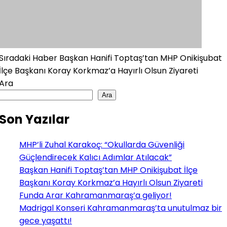
Sıradaki Haber
Başkan Hanifi Toptaş’tan MHP Onikişubat
İlçe Başkanı Koray Korkmaz’a Hayırlı Olsun Ziyareti
Ara
Ara
Son Yazılar
MHP’li Zuhal Karakoç: “Okullarda Güvenliği
Güçlendirecek Kalıcı Adımlar Atılacak”
Başkan Hanifi Toptaş’tan MHP Onikişubat İlçe
Başkanı Koray Korkmaz’a Hayırlı Olsun Ziyareti
Funda Arar Kahramanmaraş’a geliyor!
Madrigal Konseri Kahramanmaraş’ta unutulmaz bir
gece yaşattı!