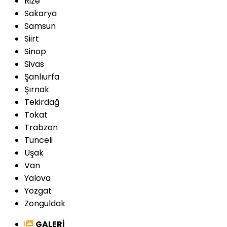
Rize
Sakarya
Samsun
Siirt
Sinop
Sivas
Şanlıurfa
Şırnak
Tekirdağ
Tokat
Trabzon
Tunceli
Uşak
Van
Yalova
Yozgat
Zonguldak
GALERİ