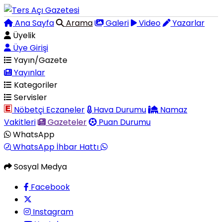
Ana Sayfa
Arama
Galeri
Video
Yazarlar
Üyelik
Üye Girişi
Yayın/Gazete
Yayınlar
Kategoriler
Servisler
Nöbetçi Eczaneler
Hava Durumu
Namaz
Vakitleri
Gazeteler
Puan Durumu
WhatsApp
WhatsApp İhbar Hattı
Sosyal Medya
Facebook
Instagram