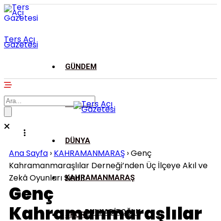
Ters Açı
Gazetesi
GÜNDEM
ASAYİŞ
DÜNYA
Ana Sayfa
›
KAHRAMANMARAŞ
›
Genç
Kahramanmaraşlılar Derneği’nden Üç İlçeye Akıl ve
Zekâ Oyunları Sınıfı!
KAHRAMANMARAŞ
Genç
Kahramanmaraşlılar
DULKADİROĞLU
SPOR