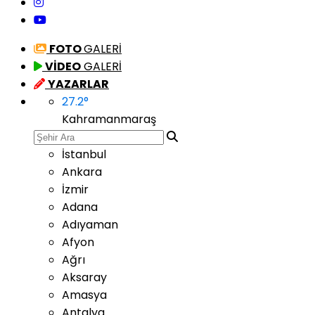
FOTO
GALERİ
VİDEO
GALERİ
YAZARLAR
27.2
°
Kahramanmaraş
İstanbul
Ankara
İzmir
Adana
Adıyaman
Afyon
Ağrı
Aksaray
Amasya
Antalya