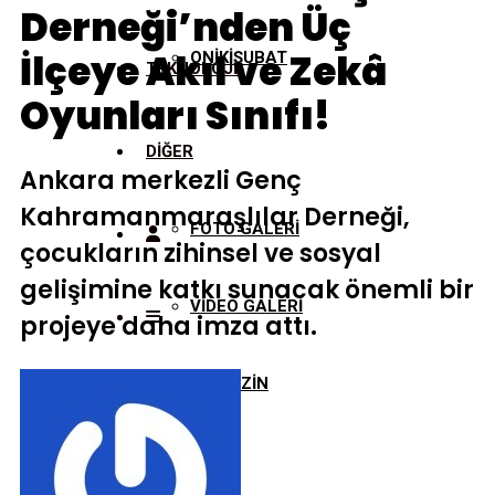
Derneği’nden Üç
İlçeye Akıl ve Zekâ
ONİKİŞUBAT
TEKNOLOJİ
Oyunları Sınıfı!
DİĞER
Ankara merkezli Genç
Kahramanmaraşlılar Derneği,
FOTO GALERİ
çocukların zihinsel ve sosyal
gelişimine katkı sunacak önemli bir
VİDEO GALERİ
projeye daha imza attı.
MAGAZİN