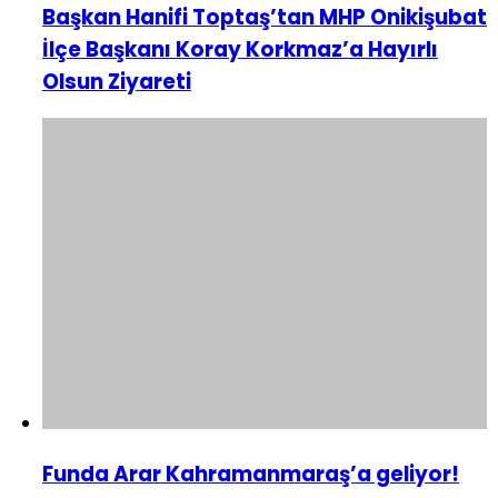
Başkan Hanifi Toptaş’tan MHP Onikişubat
İlçe Başkanı Koray Korkmaz’a Hayırlı
Olsun Ziyareti
Funda Arar Kahramanmaraş’a geliyor!