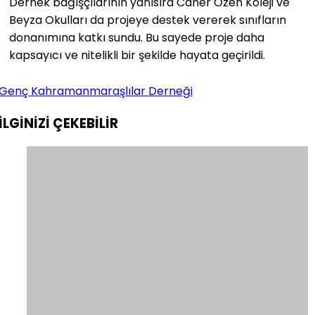
Dernek bağışçılarının yanısıra Caner Özen Koleji ve
Beyza Okulları da projeye destek vererek sınıfların
donanımına katkı sundu. Bu sayede proje daha
kapsayıcı ve nitelikli bir şekilde hayata geçirildi.
Genç Kahramanmaraşlılar Derneği
İLGİNİZİ
ÇEKEBİLİR