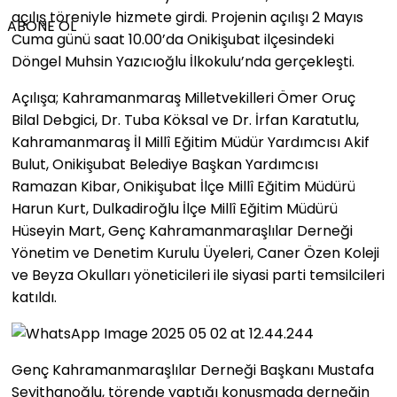
açılış töreniyle hizmete girdi. Projenin açılışı 2 Mayıs
ABONE OL
Cuma günü saat 10.00’da Onikişubat ilçesindeki
Döngel Muhsin Yazıcıoğlu İlkokulu’nda gerçekleşti.
Açılışa; Kahramanmaraş Milletvekilleri Ömer Oruç
Bilal Debgici, Dr. Tuba Köksal ve Dr. İrfan Karatutlu,
Kahramanmaraş İl Millî Eğitim Müdür Yardımcısı Akif
Bulut, Onikişubat Belediye Başkan Yardımcısı
Ramazan Kibar, Onikişubat İlçe Millî Eğitim Müdürü
Harun Kurt, Dulkadiroğlu İlçe Millî Eğitim Müdürü
Hüseyin Mart, Genç Kahramanmaraşlılar Derneği
Yönetim ve Denetim Kurulu Üyeleri, Caner Özen Koleji
ve Beyza Okulları yöneticileri ile siyasi parti temsilcileri
katıldı.
Genç Kahramanmaraşlılar Derneği Başkanı Mustafa
Seyithanoğlu, törende yaptığı konuşmada derneğin