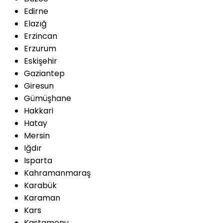
Edirne
Elazığ
Erzincan
Erzurum
Eskişehir
Gaziantep
Giresun
Gümüşhane
Hakkari
Hatay
Mersin
Iğdır
Isparta
Kahramanmaraş
Karabük
Karaman
Kars
Kastamonu