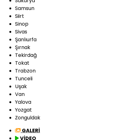
Sakarya
Samsun
Siirt
Sinop
Sivas
Şanlıurfa
Şırnak
Tekirdağ
Tokat
Trabzon
Tunceli
Uşak
Van
Yalova
Yozgat
Zonguldak
GALERİ
VİDEO