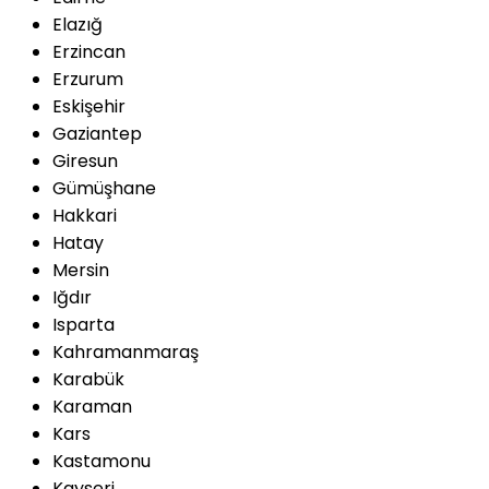
Elazığ
Erzincan
Erzurum
Eskişehir
Gaziantep
Giresun
Gümüşhane
Hakkari
Hatay
Mersin
Iğdır
Isparta
Kahramanmaraş
Karabük
Karaman
Kars
Kastamonu
Kayseri