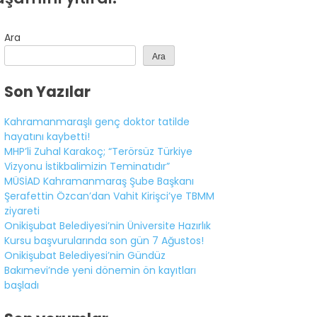
Ara
Ara
Son Yazılar
Kahramanmaraşlı genç doktor tatilde
hayatını kaybetti!
MHP’li Zuhal Karakoç; “Terörsüz Türkiye
Vizyonu İstikbalimizin Teminatıdır”
MÜSİAD Kahramanmaraş Şube Başkanı
Şerafettin Özcan’dan Vahit Kirişci’ye TBMM
ziyareti
Onikişubat Belediyesi’nin Üniversite Hazırlık
Kursu başvurularında son gün 7 Ağustos!
WhatsApp
Onikişubat Belediyesi’nin Gündüz
İhbar Hattı
Bakımevi’nde yeni dönemin ön kayıtları
başladı