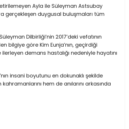
getirilemeyen Ayla ile Süleyman Astsubay
ra gerçekleşen duygusal buluşmaları tüm
Süleyman Dilbirliği’nin 2017’deki vefatının
len bilgiye göre Kim Eunja’nın, geçirdiği
e ilerleyen demans hastalığı nedeniyle hayatını
şı’nın insani boyutunu en dokunaklı şekilde
 kahramanlarını hem de anılarını arkasında