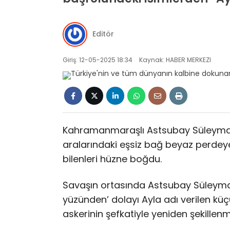
Editör
Giriş: 12-05-2025 18:34
Kaynak: HABER MERKEZI
Kahramanmaraşlı Astsubay Süleyman Dil
aralarındaki eşsiz bağ beyaz perdeye
bilenleri hüzne boğdu.
Savaşın ortasında Astsubay Süleyman 
yüzünden’ dolayı Ayla adı verilen küç
askerinin şefkatiyle yeniden şekillenmi