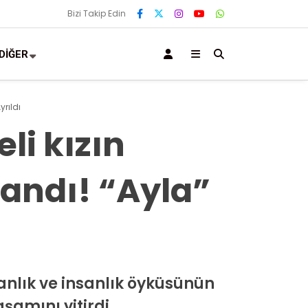
Bizi Takip Edin
DİĞER
rıldı
li kızın
andı! “Ayla”
nlık ve insanlık öyküsünün
şamını yitirdi.