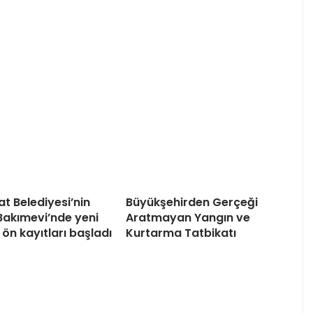
t Belediyesi’nin
Büyükşehirden Gerçeği
akımevi’nde yeni
Aratmayan Yangın ve
ön kayıtları başladı
Kurtarma Tatbikatı