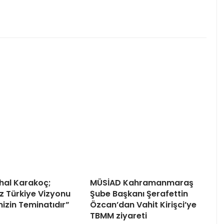
uhal Karakoç;
MÜSİAD Kahramanmaraş
z Türkiye Vizyonu
Şube Başkanı Şerafettin
mizin Teminatıdır”
Özcan’dan Vahit Kirişci’ye
TBMM ziyareti