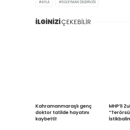
AYLA
SÜLEYMAN DILBIRLIĞI
İLGİNİZİ
ÇEKEBİLİR
Kahramanmaraşlı genç
MHP’li Z
doktor tatilde hayatını
“Terörsü
kaybetti!
İstikbali