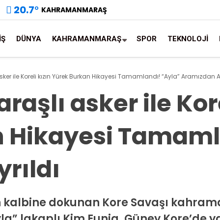
20.7
°
KAHRAMANMARAŞ
İŞ
DÜNYA
KAHRAMANMARAŞ
SPOR
TEKNOLOJİ
r ile Koreli kızın Yürek Burkan Hikayesi Tamamlandı! “Ayla” Aramızdan Ay
şlı asker ile Kore
 Hikayesi Tamaml
rıldı
n kalbine dokunan Kore Savaşı kahrama
a” lakaplı Kim Eunja, Güney Kore’de ya