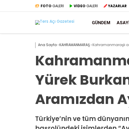
FOTO
GALERİ
VİDEO
GALERİ
YAZARLAR
GÜNDEM
ASAY
Ana Sayfa
›
KAHRAMANMARAŞ
›
Kahramanmaraşlı aske
Kahramanmara
Yürek Burkan
Aramızdan Ay
Türkiye’nin ve tüm dünyanı
başrolündeki isimlerden “Ayl