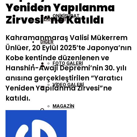
Yeniden Yapılanma
Zirvesi”ne Katıldı
ONİKİŞUBAT
TEKNOLOJİ
Kahramanmaraş Valisi Mükerrem
DİĞER
Ünlüer, 20 Eylül 2025’te Japonya’nın
Kobe kentinde düzenlenen ve
FOTO GALERİ
Hanshin-Awaji Depremi’nin 30. yılı
anısına gerçekleştirilen “Yaratıcı
VİDEO GALERİ
Yeniden Yapılanma Zirvesi”ne
katıldı.
MAGAZİN