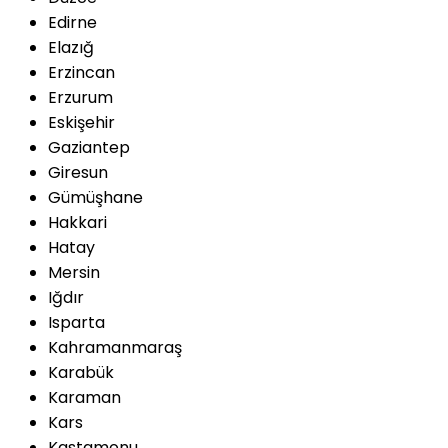
Edirne
Elazığ
Erzincan
Erzurum
Eskişehir
Gaziantep
Giresun
Gümüşhane
Hakkari
Hatay
Mersin
Iğdır
Isparta
Kahramanmaraş
Karabük
Karaman
Kars
Kastamonu