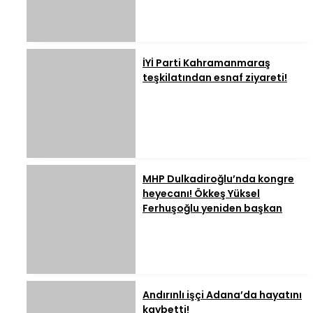
İYİ Parti Kahramanmaraş
teşkilatından esnaf ziyareti!
MHP Dulkadiroğlu’nda kongre
heyecanı! Ökkeş Yüksel
Ferhuşoğlu yeniden başkan
Andırınlı işçi Adana’da hayatını
kaybetti!