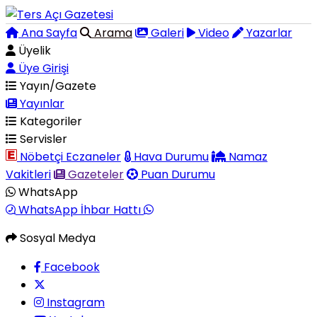
Ana Sayfa
Arama
Galeri
Video
Yazarlar
Üyelik
Üye Girişi
Yayın/Gazete
Yayınlar
Kategoriler
Servisler
Nöbetçi Eczaneler
Hava Durumu
Namaz
Vakitleri
Gazeteler
Puan Durumu
WhatsApp
WhatsApp İhbar Hattı
Sosyal Medya
Facebook
Instagram