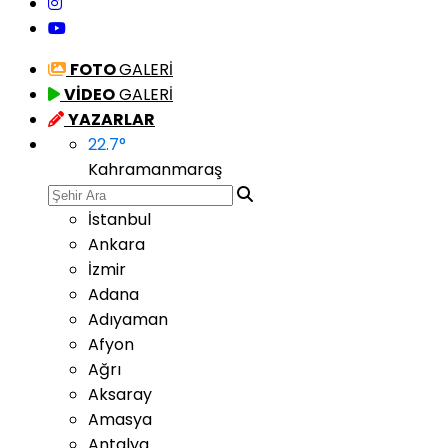
FOTO
GALERİ
VİDEO
GALERİ
YAZARLAR
22.7
°
Kahramanmaraş
İstanbul
Ankara
İzmir
Adana
Adıyaman
Afyon
Ağrı
Aksaray
Amasya
Antalya