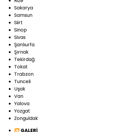
Rize
Sakarya
Samsun
Siirt
Sinop
Sivas
Şanlıurfa
Şırnak
Tekirdağ
Tokat
Trabzon
Tunceli
Uşak
Van
Yalova
Yozgat
Zonguldak
GALERİ