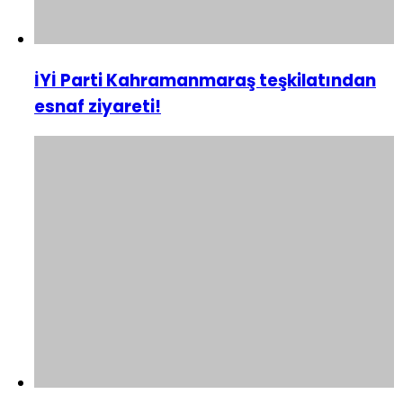
İYİ Parti Kahramanmaraş teşkilatından
esnaf ziyareti!