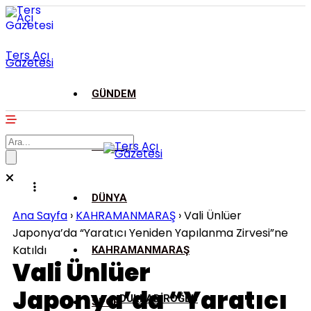
Ters Açı
Gazetesi
GÜNDEM
ASAYİŞ
DÜNYA
Ana Sayfa
›
KAHRAMANMARAŞ
›
Vali Ünlüer
Japonya’da “Yaratıcı Yeniden Yapılanma Zirvesi”ne
Katıldı
KAHRAMANMARAŞ
Vali Ünlüer
Japonya’da “Yaratıcı
DULKADİROĞLU
SPOR