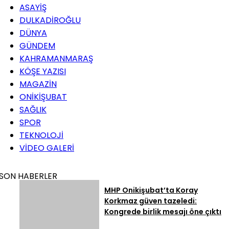
ASAYİŞ
DULKADİROĞLU
DÜNYA
GÜNDEM
KAHRAMANMARAŞ
KÖŞE YAZISI
MAGAZİN
ONİKİŞUBAT
SAĞLIK
SPOR
TEKNOLOJİ
VİDEO GALERİ
SON HABERLER
MHP Onikişubat’ta Koray
Korkmaz güven tazeledi:
Kongrede birlik mesajı öne çıktı