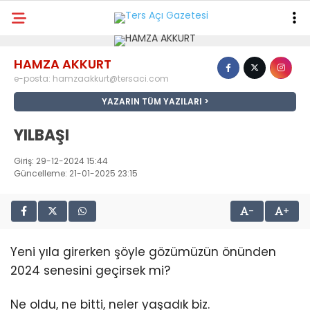
30.4
°
KAHRAMANMARAŞ
HAMZA AKKURT
GALERİ
VİDEO
YAZARLAR
e-posta:
hamzaakkurt@tersaci.com
YAZARIN TÜM YAZILARI
GÜNDEM
YILBAŞI
ASAYİŞ
Giriş: 29-12-2024 15:44
DÜNYA
Güncelleme: 21-01-2025 23:15
KAHRAMANMARAŞ
-
+
SPOR
Yeni yıla girerken şöyle gözümüzün önünden
TEKNOLOJİ
2024 senesini geçirsek mi?
DİĞER
Ne oldu, ne bitti, neler yaşadık biz.