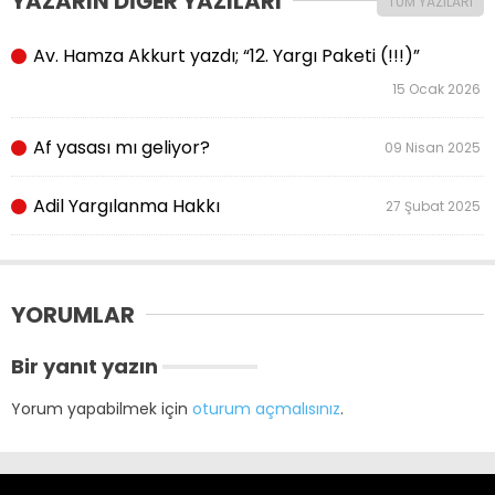
YAZARIN DİĞER YAZILARI
TÜM YAZILARI
Av. Hamza Akkurt yazdı; “12. Yargı Paketi (!!!)”
15 Ocak 2026
Af yasası mı geliyor?
09 Nisan 2025
Adil Yargılanma Hakkı
27 Şubat 2025
YORUMLAR
Bir yanıt yazın
Yorum yapabilmek için
oturum açmalısınız
.