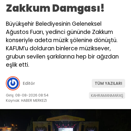
Zakkum Damgası!
Büyükşehir Belediyesinin Geleneksel
Ağustos Fuarı, yedinci gününde Zakkum
konseriyle adeta müzik şölenine dönüştü.
KAFUM’u dolduran binlerce müziksever,
grubun sevilen şarkılarına hep bir ağızdan
eşlik etti.
Editör
TÜM YAZILARI
Giriş: 08-08-2026 08:54
KAHRAMANMARAŞ
Kaynak: HABER MERKEZI