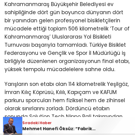
Kahramanmaraş Büyükşehir Belediyesi ev
sahipliğinde dört gün boyunca dünyanın dört
bir yanından gelen profesyonel bisikletçilerin
mücadele ettiği toplam 506 kilometrelik ‘Tour of
Kahramanmaraş’ Uluslararası Yol Bisikleti
Turnuvası başarıyla tamamladı. Türkiye Bisiklet
Federasyonu ve Gençlik ve Spor İl Müdürlüğü iş
birliğiyle düzenlenen organizasyonun final etabı,
yüksek tempolu mücadelelere sahne oldu.
Yarışların son etabı olan 114 kilometrelik Yeşilgöz,
İmran Kılıç Köprüsü, Kılılı, Kapıçam ve KAFUM
parkuru sporcuları hem fiziksel hem de zihinsel
olarak sınırlarını zorladı. Dördüncü etabın
sonunda Solution Tech Nippo Rali takımından
Sıradaki Haber
Sıradaki Haber
Sıradaki Haber
Sıradaki Haber
Sırp bisikletçi Dusan Rajovic birinci oldu. İkincilik
Uluslararası Kahramanmaraş Yol Bisikleti Turnuvası Tamamlandı!
Mehmet Hanefi Öksüz: “Fabrikalar Bizim Değil, Milletin Bize Emanetidir”
Kahramanmaraşlı Kaptan Ölü Bulundu!
Ağustos Fuarı’nın Yedinci Gününe Zakkum Damgası!
ödülü İstanbul Team’dan Çekyalı sporcu Tomas