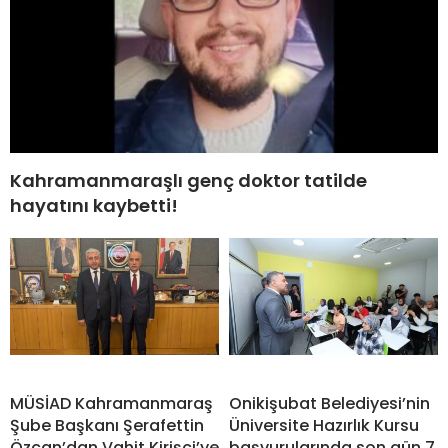
Kahramanmaraşlı genç doktor tatilde
hayatını kaybetti!
MÜSİAD Kahramanmaraş
Onikişubat Belediyesi’nin
Şube Başkanı Şerafettin
Üniversite Hazırlık Kursu
Özcan’dan Vahit Kirişci’ye
başvurularında son gün 7