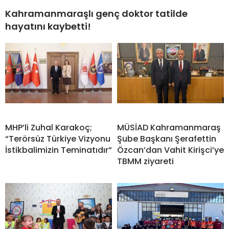
Kahramanmaraşlı genç doktor tatilde
hayatını kaybetti!
MHP’li Zuhal Karakoç;
MÜSİAD Kahramanmaraş
“Terörsüz Türkiye Vizyonu
Şube Başkanı Şerafettin
İstikbalimizin Teminatıdır”
Özcan’dan Vahit Kirişci’ye
TBMM ziyareti