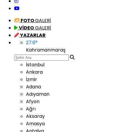
FOTO
GALERİ
VİDEO
GALERİ
YAZARLAR
27.6
°
Kahramanmaraş
İstanbul
Ankara
İzmir
Adana
Adıyaman
Afyon
Ağrı
Aksaray
Amasya
Antalya