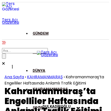
Ters Açı
Gazetesi
GÜNDEM
ASAYİŞ
DÜNYA
Ana Sayfa
›
KAHRAMANMARAŞ
›
Kahramanmaraş’ta
Engelliler Haftasında Anlamlı Trafik Eğitimi
Kahramanmaraş’ta
KAHRAMANMARAŞ
Engelliler Haftasında
DULKADİROĞLU
SPOR