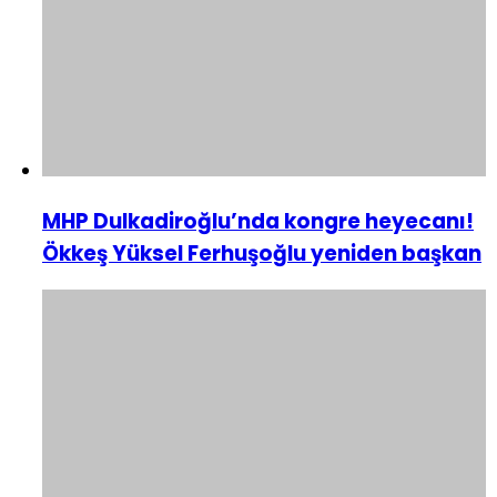
MHP Dulkadiroğlu’nda kongre heyecanı!
Ökkeş Yüksel Ferhuşoğlu yeniden başkan