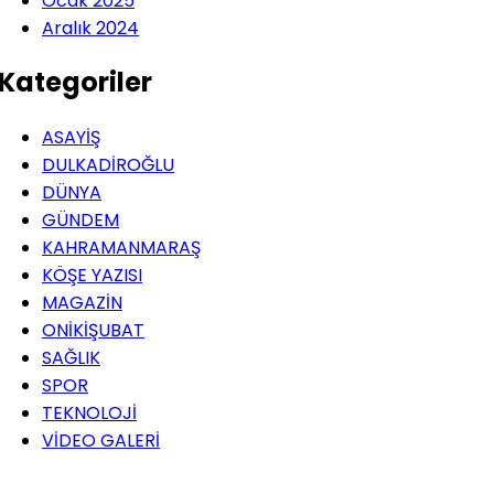
Ocak 2025
Aralık 2024
Kategoriler
ASAYİŞ
DULKADİROĞLU
DÜNYA
GÜNDEM
KAHRAMANMARAŞ
KÖŞE YAZISI
MAGAZİN
ONİKİŞUBAT
SAĞLIK
SPOR
TEKNOLOJİ
VİDEO GALERİ