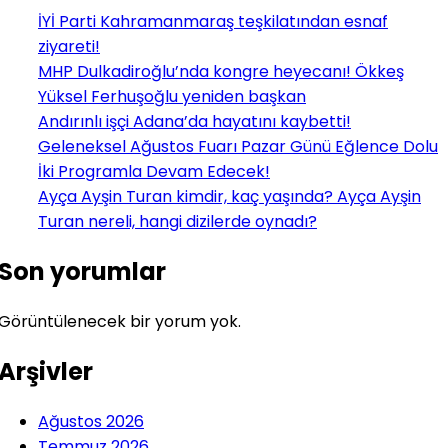
İYİ Parti Kahramanmaraş teşkilatından esnaf
ziyareti!
MHP Dulkadiroğlu’nda kongre heyecanı! Ökkeş
Yüksel Ferhuşoğlu yeniden başkan
Andırınlı işçi Adana’da hayatını kaybetti!
Geleneksel Ağustos Fuarı Pazar Günü Eğlence Dolu
İki Programla Devam Edecek!
Ayça Ayşin Turan kimdir, kaç yaşında? Ayça Ayşin
Turan nereli, hangi dizilerde oynadı?
Son yorumlar
Görüntülenecek bir yorum yok.
Arşivler
Ağustos 2026
Temmuz 2026