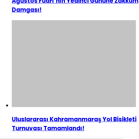
Ağustos Fuarı’nın Yedinci Gününe Zakkum
Damgası!
Uluslararası Kahramanmaraş Yol Bisikleti
Turnuvası Tamamlandı!