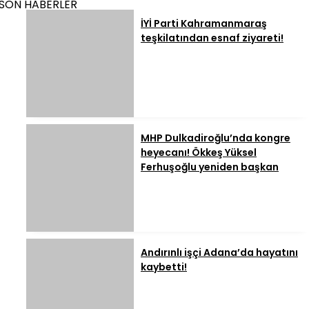
SON HABERLER
İYİ Parti Kahramanmaraş
teşkilatından esnaf ziyareti!
MHP Dulkadiroğlu’nda kongre
heyecanı! Ökkeş Yüksel
Ferhuşoğlu yeniden başkan
Andırınlı işçi Adana’da hayatını
kaybetti!