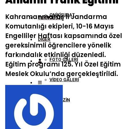
Anlamlı Trafik Eğitimi
Kahramanmaraş İl Jandarma
ONİKİŞUBAT
TEKNOLOJİ
Komutanlığı ekipleri, 10-16 Mayıs
Engelliler Haftası kapsamında özel
DİĞER
gereksinimli öğrencilere yönelik
farkındalık etkinliği düzenledi.
FOTO GALERİ
Eğitim programı 125. Yıl Özel Eğitim
Meslek Okulu’nda gerçekleştirildi.
VİDEO GALERİ
MAGAZİN