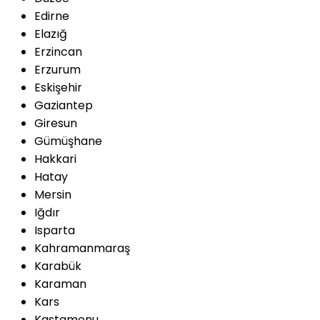
Edirne
Elazığ
Erzincan
Erzurum
Eskişehir
Gaziantep
Giresun
Gümüşhane
Hakkari
Hatay
Mersin
Iğdır
Isparta
Kahramanmaraş
Karabük
Karaman
Kars
Kastamonu