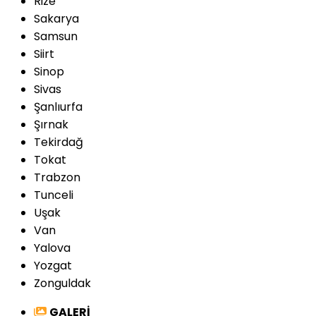
Rize
Sakarya
Samsun
Siirt
Sinop
Sivas
Şanlıurfa
Şırnak
Tekirdağ
Tokat
Trabzon
Tunceli
Uşak
Van
Yalova
Yozgat
Zonguldak
GALERİ