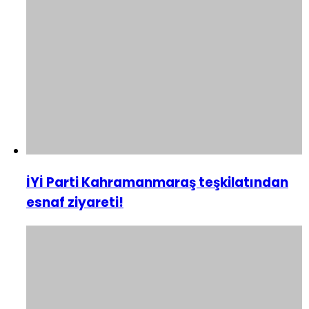
İYİ Parti Kahramanmaraş teşkilatından
esnaf ziyareti!