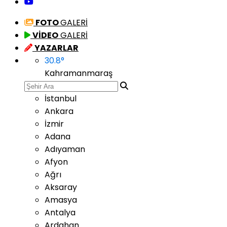
FOTO
GALERİ
VİDEO
GALERİ
YAZARLAR
30.8
°
Kahramanmaraş
İstanbul
Ankara
İzmir
Adana
Adıyaman
Afyon
Ağrı
Aksaray
Amasya
Antalya
Ardahan