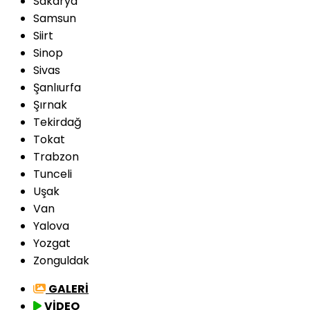
Sakarya
Samsun
Siirt
Sinop
Sivas
Şanlıurfa
Şırnak
Tekirdağ
Tokat
Trabzon
Tunceli
Uşak
Van
Yalova
Yozgat
Zonguldak
GALERİ
VİDEO