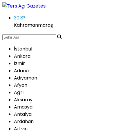
30.8
°
Kahramanmaraş
İstanbul
Ankara
İzmir
Adana
Adıyaman
Afyon
Ağrı
Aksaray
Amasya
Antalya
Ardahan
Artvin