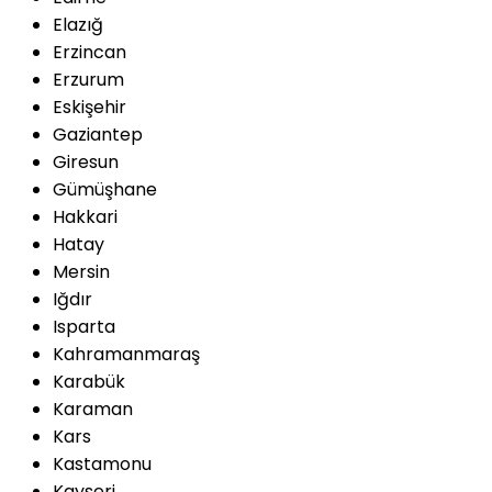
Elazığ
Erzincan
Erzurum
Eskişehir
Gaziantep
Giresun
Gümüşhane
Hakkari
Hatay
Mersin
Iğdır
Isparta
Kahramanmaraş
Karabük
Karaman
Kars
Kastamonu
Kayseri