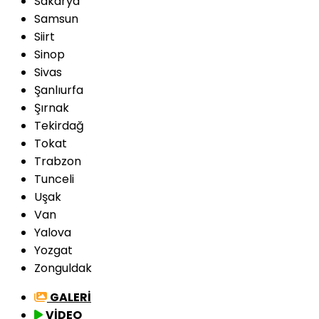
Sakarya
Samsun
Siirt
Sinop
Sivas
Şanlıurfa
Şırnak
Tekirdağ
Tokat
Trabzon
Tunceli
Uşak
Van
Yalova
Yozgat
Zonguldak
GALERİ
VİDEO