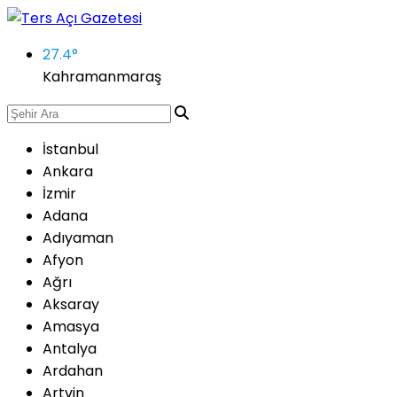
27.4
°
Kahramanmaraş
İstanbul
Ankara
İzmir
Adana
Adıyaman
Afyon
Ağrı
Aksaray
Amasya
Antalya
Ardahan
Artvin