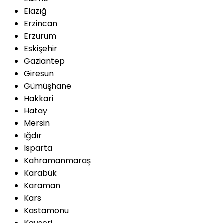
Elazığ
Erzincan
Erzurum
Eskişehir
Gaziantep
Giresun
Gümüşhane
Hakkari
Hatay
Mersin
Iğdır
Isparta
Kahramanmaraş
Karabük
Karaman
Kars
Kastamonu
Kayseri