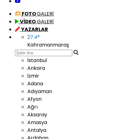
FOTO
GALERİ
VİDEO
GALERİ
YAZARLAR
27.4
°
Kahramanmaraş
İstanbul
Ankara
İzmir
Adana
Adıyaman
Afyon
Ağrı
Aksaray
Amasya
Antalya
Ardahan